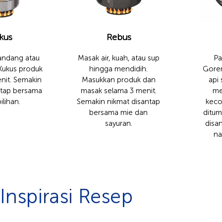
kus
Rebus
ndang atau
Masak air, kuah, atau sup
Pa
 Kukus produk
hingga mendidih.
Gore
nit. Semakin
Masukkan produk dan
api
ntap bersama
masak selama 3 menit.
me
ilihan.
Semakin nikmat disantap
keco
bersama mie dan
ditum
sayuran.
disa
na
Inspirasi Resep