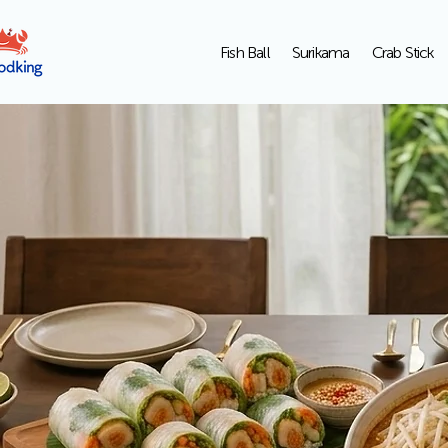
Fish Ball
Surikama
Crab Stick