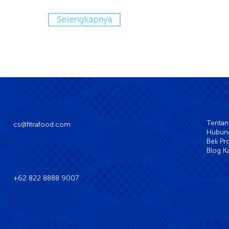
Selengkapnya
Tentan
cs@fitrafood.com
Hubung
Beli P
Blog K
+62 822 8888 9007