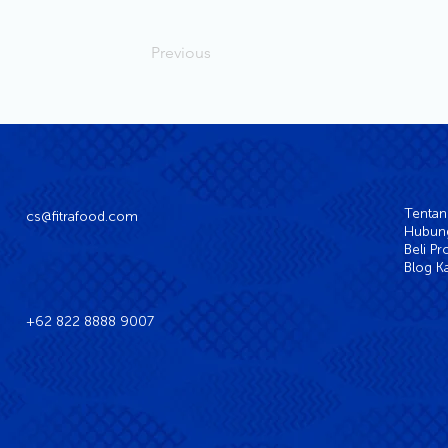
Previous
Tentan
cs@fitrafood.com
Hubung
Beli P
Blog K
+62 822 8888 9007