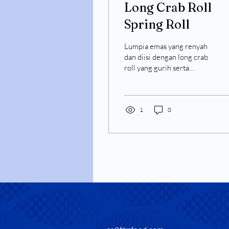
Long Crab Roll
Spring Roll
Lumpia emas yang renyah
dan diisi dengan long crab
roll yang gurih serta
sayuran segar,
menawarkan
keseimbangan sempurna
antara kerenyahan dan
1
0
rasa.