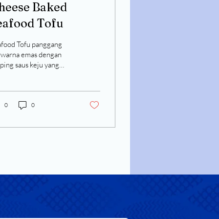
heese Baked
eafood Tofu
afood Tofu panggang
rwarna emas dengan
ping saus keju yang
tal, sangat memanjakan
ah, gurih, dan meleleh
 tertahankan di setiap
itannya.
0
0