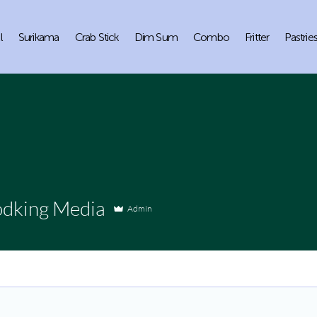
l
Surikama
Crab Stick
Dim Sum
Combo
Fritter
Pastrie
ing Media
odking Media
Admin