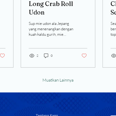
Long Crab Roll
C
Udon
S
Sup mie udon ala Jepang
Se
yang menenangkan dengan
be
kuah kaldu gurih, mie
top
lembut, dan long crab roll
ken
yang beraroma, cocok
lid
untuk hidangan buatan
tak
sendiri yang cepat dan
2
0
gig
nyaman.
Muatkan Lainnya
Tentang Kami