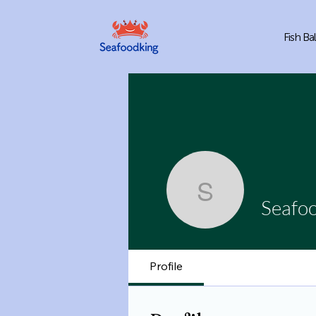
Fish Bal
Seafoodk
Seafo
Profile