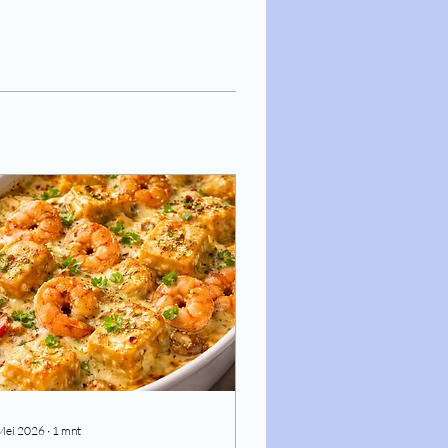
Mei 2026
∙
1
mnt