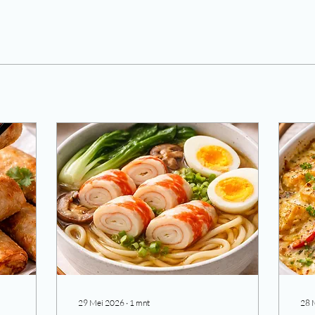
29 Mei 2026
∙
1
mnt
28 