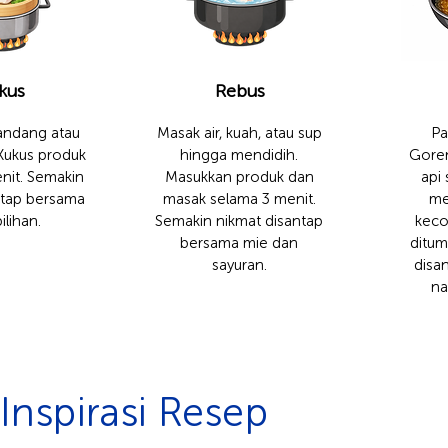
kus
Rebus
ndang atau
Masak air, kuah, atau sup
Pa
 Kukus produk
hingga mendidih.
Gore
nit. Semakin
Masukkan produk dan
api
ntap bersama
masak selama 3 menit.
me
ilihan.
Semakin nikmat disantap
keco
bersama mie dan
ditum
sayuran.
disa
na
Inspirasi Resep