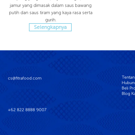
jamur yang dimasak dalam saus bawang
putih dan saus tiram yang kaya rasa serta
gurih.
Selengkapnya
Tentan
cs@fitrafood.com
Hubung
Beli P
Blog K
+62 822 8888 9007