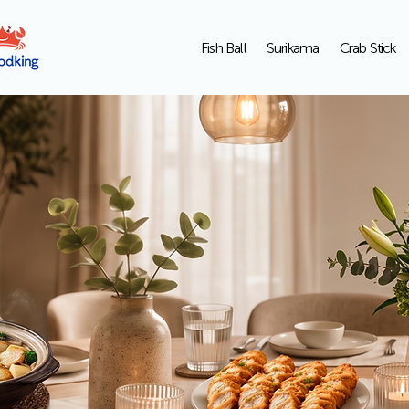
Fish Ball
Surikama
Crab Stick