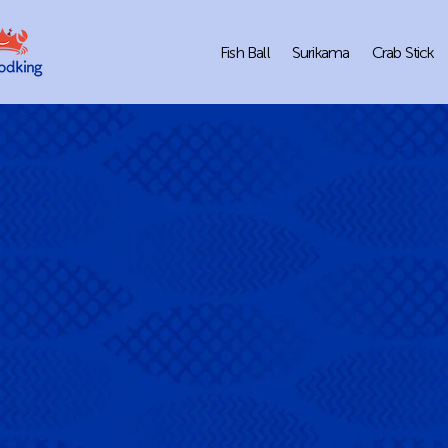
Fish Ball
Surikama
Crab Stick