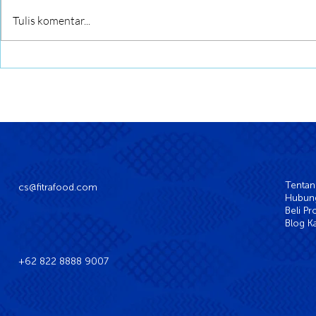
Long Crab Roll Spring Roll
Tulis komentar...
Tentan
cs@fitrafood.com
Hubung
Beli P
Blog K
+62 822 8888 9007